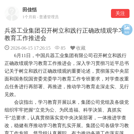
田佳恬
关注
1个月前 - 普通管理员
兵器工业集团召开树立和践行正确政绩观学习
海报
教育工作推进会
2026-06-15 17:26:15
85
收藏
6月11日，中国兵器工业集团有限公司召开树立和践行
正确政绩观学习教育工作推进会，深入学习贯彻习近平总书
记关于树立和践行正确政绩观的重要论述，贯彻落实中央层
面和国务院国资委党委学习教育工作专班要求，对学查改重
点任务进行再部署、再推进，推动学习教育走深走实、见行
见效。
会议指出，学习教育开展以来，集团公司党组及各级党
组织牢牢把握“立党为公、为民造福、科学决策、真抓实
干”总要求，认真贯彻落实党中央决策部署，一体推进学查
改，稳健有序推动学习教育扎实开展。集团公司各级学习教
育工作专班、督导组认真履职，有力推动各项工作落实落